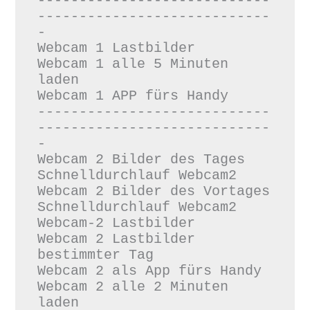
----------------------------
----------------------------
Webcam 1 Lastbilder
Webcam 1 alle 5 Minuten 
laden
Webcam 1 APP fürs Handy
----------------------------
----------------------------
Webcam 2 Bilder des Tages 
Schnelldurchlauf Webcam2
Webcam 2 Bilder des Vortages 
Schnelldurchlauf Webcam2
Webcam-2 Lastbilder
Webcam 2 Lastbilder 
bestimmter Tag
Webcam 2 als App fürs Handy
Webcam 2 alle 2 Minuten 
laden