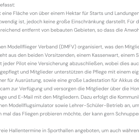
efasst:
et eine Fläche von über einem Hektar für Starts und Landungen
wendig ist, jedoch keine große Einschränkung darstellt. Für 
usreichend entfernt von bebauten Gebieten, so dass die Anwo
hen Modellflieger Verband (
DMFV
) organisiert, was den Mitg
eht aus den beiden Vorsitzenden, einem Kassenwart, einem Sc
at jeder Pilot eine Versicherung abzuschließen, wobei dies 
 gepflegt und Mitglieder unterstützen die Pflege mit einem e
ner für Ausrüstung, sowie eine große Ladestation für Akkus de
bcam
zur Verfügung und versorgen die Mitglieder über die Ho
ge und E-Mail mit den Mitgliedern. Dazu erfolgt die Kommun
einen Modellflugsimulator sowie Lehrer-Schüler-Betrieb an, u
 mal das Fliegen probieren möchte, der kann gern
Schnuppe
reie
Hallentermine
in Sporthallen angeboten, um auch während