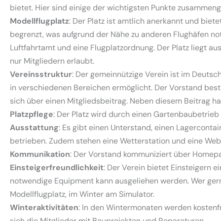
bietet. Hier sind einige der wichtigsten Punkte zusammeng
Modellflugplatz
: Der Platz ist amtlich anerkannt und biet
begrenzt, was aufgrund der Nähe zu anderen Flughäfen not
Luftfahrtamt und eine Flugplatzordnung. Der Platz liegt a
nur Mitgliedern erlaubt.
Vereinsstruktur
: Der gemeinnützige Verein ist im Deutsc
in verschiedenen Bereichen ermöglicht. Der
Vorstand
best
sich über einen Mitgliedsbeitrag. Neben diesem Beitrag h
Platzpflege
: Der Platz wird durch einen Gartenbaubetrieb
Ausstattung
: Es gibt einen Unterstand, einen Lagercontai
betrieben. Zudem stehen eine
Wetterstation
und eine
We
Kommunikation
: Der Vorstand kommuniziert über Homepa
Einsteigerfreundlichkeit
: Der Verein bietet Einsteigern 
notwendige Equipment kann ausgeliehen werden. Wer gern
Modellflugplatz, im Winter am Simulator.
Winteraktivitäten
: In den Wintermonaten werden kostenf
sich die Mitglieder mit Bauprojekten und Reparaturen.