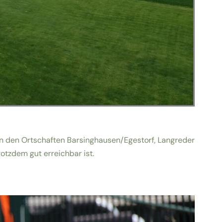
n den Ortschaften Barsinghausen/Egestorf, Langreder
rotzdem gut erreichbar ist.