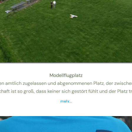
Modellflugplatz
nen amtlich zugelassen und abgenommenen Platz, der zwische
aft ist so groß, dass keiner sich gestört fühlt und der Platz t
mehr..
.